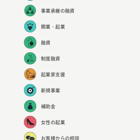
事業承継の融資
開業・起業
融資
制度融資
起業家支援
新規事業
補助金
女性の起業
お客様からの相談