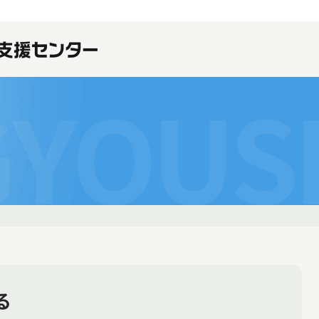
GYOUS
る