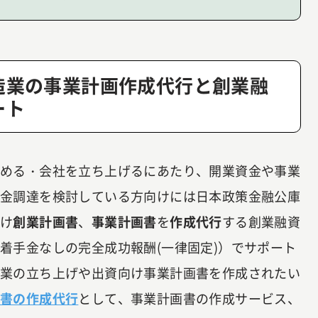
造業の事業計画作成代行と創業融
ート
始める・会社を立ち上げるにあたり、開業資金や事業
資金調達を検討している方向けには日本政策金融公庫
向け
創業計画書
、
事業計画書
を
作成代行
する創業融資
着手金なしの完全成功報酬(一律固定)）でサポート
事業の立ち上げや出資向け事業計画書を作成されたい
画書の作成代行
として、事業計画書の作成サービス、